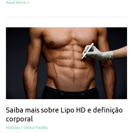
Read More »
Saiba
mais
sobre
Lipo
HD
e
definição
corporal
Saiba mais sobre Lipo HD e definição
corporal
Notícias
/
Clinica Paulillo