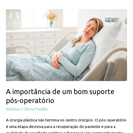
A
importância
de
um
bom
suporte
pós-
operatório
A importância de um bom suporte
pós-operatório
Notícias
/
Clinica Paulillo
A cirurgia plástica não termina no centro cirúrgico. O pós-operatório
é uma etapa decisiva para a recuperação do paciente e para a