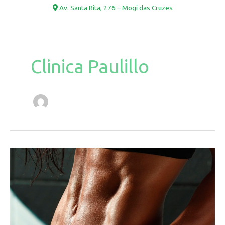
Av. Santa Rita, 276 – Mogi das Cruzes
Paginação
de
post
Clinica Paulillo
Lipo
4D
–
também
conhecida
como
lipoaspiração