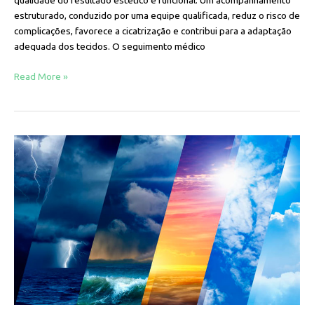
qualidade do resultado estético e funcional. Um acompanhamento
estruturado, conduzido por uma equipe qualificada, reduz o risco de
complicações, favorece a cicatrização e contribui para a adaptação
adequada dos tecidos. O seguimento médico
Read More »
Até
que
ponto
o
clima
influencia
no
pós-
operatório?