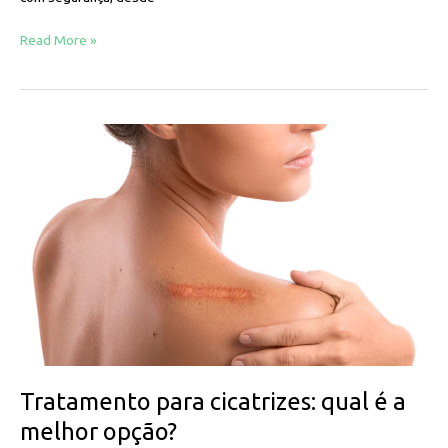
Read More »
Tratamento
para
cicatrizes:
qual
é
a
melhor
opção?
Tratamento para cicatrizes: qual é a
melhor opção?