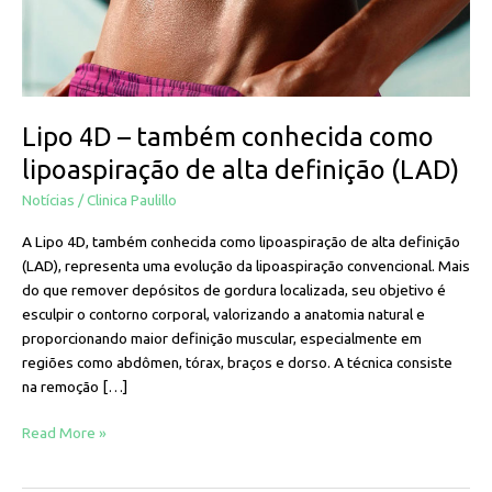
de
alta
definição
(LAD)
Lipo 4D – também conhecida como
lipoaspiração de alta definição (LAD)
Notícias
/
Clinica Paulillo
A Lipo 4D, também conhecida como lipoaspiração de alta definição
(LAD), representa uma evolução da lipoaspiração convencional. Mais
do que remover depósitos de gordura localizada, seu objetivo é
esculpir o contorno corporal, valorizando a anatomia natural e
proporcionando maior definição muscular, especialmente em
regiões como abdômen, tórax, braços e dorso. A técnica consiste
na remoção […]
Read More »