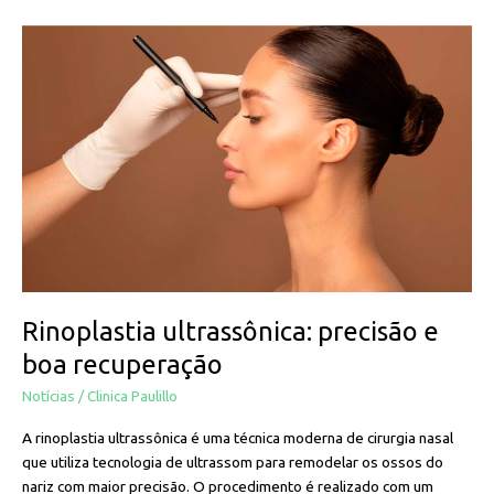
Rinoplastia
ultrassônica:
precisão
e
boa
recuperação
Rinoplastia ultrassônica: precisão e
boa recuperação
Notícias
/
Clinica Paulillo
A rinoplastia ultrassônica é uma técnica moderna de cirurgia nasal
que utiliza tecnologia de ultrassom para remodelar os ossos do
nariz com maior precisão. O procedimento é realizado com um