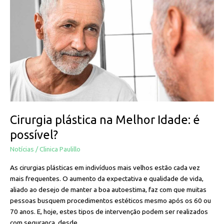
na
Melhor
Idade:
é
possível?
Cirurgia plástica na Melhor Idade: é
possível?
Notícias
/
Clinica Paulillo
As cirurgias plásticas em indivíduos mais velhos estão cada vez
mais frequentes. O aumento da expectativa e qualidade de vida,
aliado ao desejo de manter a boa autoestima, faz com que muitas
pessoas busquem procedimentos estéticos mesmo após os 60 ou
70 anos. E, hoje, estes tipos de intervenção podem ser realizados
com segurança, desde