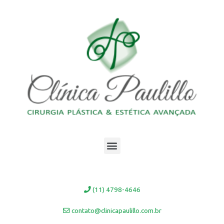
Ir
para
o
conteúdo
Menu
(11) 4798-4646
contato@clinicapaulillo.com.br