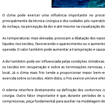
O clima pode exercer uma influência importante no proce
principalmente da técnica cirúrgica e dos cuidados pós-operató
do inchaço, na percepção da dor e até mesmo na visualização do
As temperaturas mais elevadas provocam a dilatação dos vaso
líquidos nos tecidos, favorecendo o aparecimento ou o aumento 
operada. O calor também pode aumentar a transpiração e causar
A dor também pode ser influenciada pelas condições climáticas
os tecidos em recuperação e sobre as terminações nervosas, 
local. Já o clima mais frio tende a proporcionar maior bem-e
exercida sobre os tecidos. Além disto, o frio exerce um leve ef
O edema interfere diretamente na definição dos contornos co
cirurgia. Outro fator importante é que, durante períodos de 
compressivas, peça fundamental para auxiliar na modelagem dos 