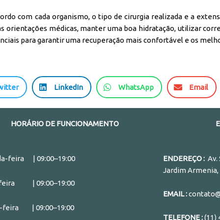
acordo com cada organismo, o tipo de cirurgia realizada e a exte
s orientações médicas, manter uma boa hidratação, utilizar cor
ciais para garantir uma recuperação mais confortável e os melho
S
S
S
witter
LinkedIn
WhatsApp
Email
h
h
h
a
a
a
r
r
r
HORÁRIO DE FUNCIONAMENTO
e
e
e
o
o
o
n
n
n
a-feira | 09:00–19:00
ENDEREÇO :
Av.
l
w
e
Jardim Armenia, 
i
h
m
feira | 09:00–19:00
n
a
a
EMAIL :
contato@c
k
t
i
-feira | 09:00–19:00
e
s
l
TELEFONE :
(11)