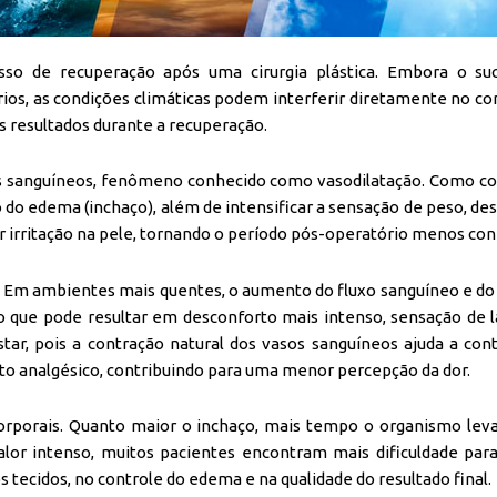
sso de recuperação após uma cirurgia plástica. Embora o s
rios, as condições climáticas podem interferir diretamente no co
s resultados durante a recuperação.
s sanguíneos, fenômeno conhecido como vasodilatação. Como co
do edema (inchaço), além de intensificar a sensação de peso, des
 irritação na pele, tornando o período pós-operatório menos con
. Em ambientes mais quentes, o aumento do fluxo sanguíneo e do
o que pode resultar em desconforto mais intenso, sensação de l
star, pois a contração natural dos vasos sanguíneos ajuda a co
eito analgésico, contribuindo para uma menor percepção da dor.
rporais. Quanto maior o inchaço, mais tempo o organismo leva p
calor intenso, muitos pacientes encontram mais dificuldade par
tecidos, no controle do edema e na qualidade do resultado final.