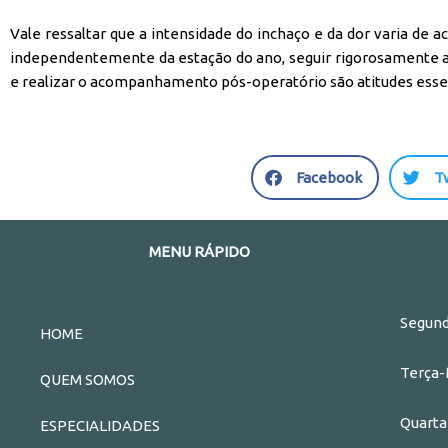
Vale ressaltar que a intensidade do inchaço e da dor varia de 
independentemente da estação do ano, seguir rigorosamente a
e realizar o acompanhamento pós-operatório são atitudes essen
S
S
Facebook
T
h
h
a
a
r
r
MENU RÁPIDO
e
e
o
o
n
n
Segund
HOME
f
t
a
w
Terça-
QUEM SOMOS
c
i
e
t
Quarta
ESPECIALIDADES
b
t