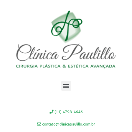
Ir
para
o
conteúdo
Menu
(11) 4798-4646
contato@clinicapaulillo.com.br