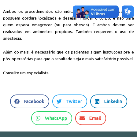
Ambos os procedimentos são indicados apenas para pessoas que
possuem gordura localizada e desejam moldar o corpo, e não para
quem espera emagrecer (ou para obesos). E ambos devem ser
realizados em ambientes propícios. Também requerem o uso de
anestesia.
Além do mais, é necessário que os pacientes sigam instruções pré e
pós-operatórias para que o resultado seja o mais satisfatório possível.
Consulte um especialista.
S
S
S
Facebook
Twitter
LinkedIn
h
h
h
a
a
a
S
S
WhatsApp
Email
r
r
r
h
h
e
e
e
a
a
o
o
o
r
r