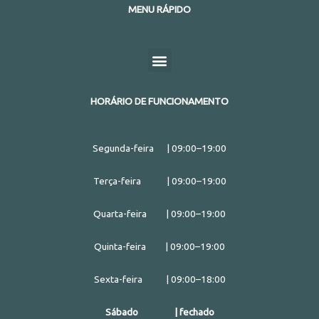
n
n
n
MENU RÁPIDO
e
e
f
t
l
o
o
a
w
i
n
n
Menu
c
i
n
w
e
e
t
k
h
m
b
t
e
a
a
o
e
d
HORÁRIO DE FUNCIONAMENTO
t
i
o
r
i
s
l
k
n
a
Segunda-feira | 09:00–19:00
p
p
Terça-feira | 09:00–19:00
Quarta-feira | 09:00–19:00
Quinta-feira | 09:00–19:00
Sexta-feira | 09:00–18:00
Sábado | fechado