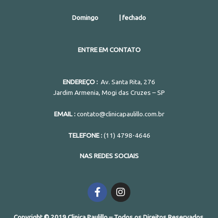
Domingo | fechado
ENTRE EM CONTATO
ENDEREÇO :
Av. Santa Rita, 276
Jardim Armenia, Mogi das Cruzes – SP
EMAIL :
contato@clinicapaulillo.com.br
TELEFONE :
(11) 4798-4646
NAS REDES SOCIAIS
F
I
a
n
c
s
e
t
Copyright © 2019 Clinica Paulillo – Todos os Direitos Reservados.