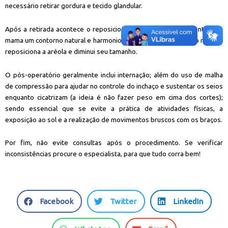
necessário retirar gordura e tecido glandular.
Após a retirada acontece o reposicionamento do tecido, garantindo à
mama um contorno natural e harmonioso. Quando necessário, o médico
reposiciona a aréola e diminui seu tamanho.
O pós-operatório geralmente inclui internação; além do uso de malha
de compressão para ajudar no controle do inchaço e sustentar os seios
enquanto cicatrizam (a ideia é não fazer peso em cima dos cortes);
sendo essencial que se evite a prática de atividades físicas, a
exposição ao sol e a realização de movimentos bruscos com os braços.
Por fim, não evite consultas após o procedimento. Se verificar
inconsistências procure o especialista, para que tudo corra bem!
S
S
S
Facebook
Twitter
LinkedIn
h
h
h
a
a
a
S
S