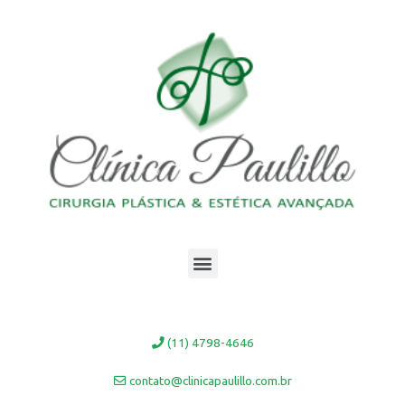
Ir
para
o
conteúdo
Menu
(11) 4798-4646
contato@clinicapaulillo.com.br