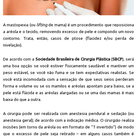
A mastopexia (ou
lifting
de mama) é um procedimento que reposiciona
a aréola e o tecido, removendo excesso de pele e compondo um novo
contorno. Trata, então, casos de ptose (flacidez e/ou perda de
nivelação).
De acordo com a
Sociedade Brasileira de Cirurgia Plástica
(
SBCP
), será
uma boa opção se você estiver fisicamente saudável e mantiver um
peso estável, se você não fuma e se tem expectativas realistas. Se
você está incomodada com a sensação de que seus seios perderam
forma e volume ou se os mamilos e aréolas apontam para baixo, se a
pele está flácida e as aréolas alargadas ou se uma das mamas é mais
baixa do que a outra.
A cirurgia pode ser realizada com anestesia peridural e sedação (ou
anestesia geral); de acordo com a indicação médica. O cirurgião realiza
incisões (em torno da aréola ou em formato de “T invertido”) de modo
que o excesso de pele seja retirado – em alguns casos também é