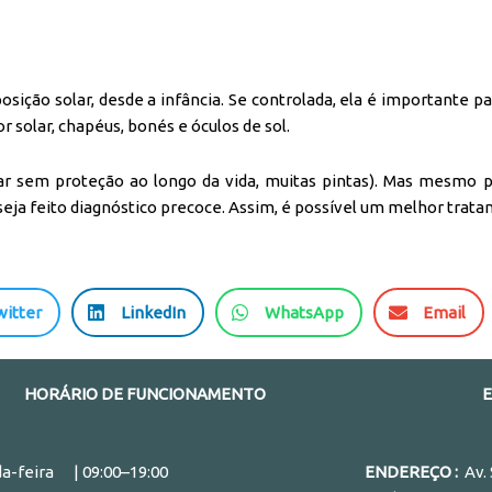
osição solar, desde a infância. Se controlada, ela é importante 
 solar, chapéus, bonés e óculos de sol.
ar sem proteção ao longo da vida, muitas pintas). Mas mesmo p
a feito diagnóstico precoce. Assim, é possível um melhor trata
S
S
S
witter
LinkedIn
WhatsApp
Email
h
h
h
a
a
a
r
r
r
HORÁRIO DE FUNCIONAMENTO
e
e
e
o
o
o
n
n
n
a-feira | 09:00–19:00
ENDEREÇO :
Av.
l
w
e