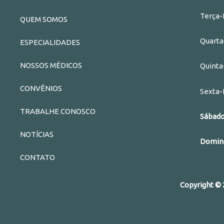
a
w
Terça-
QUEM SOMOS
c
i
e
t
Quarta
ESPECIALIDADES
b
t
o
e
NOSSOS MÉDICOS
Quinta
o
r
k
CONVÊNIOS
Sexta-
TRABALHE CONOSCO
Sába
NOTÍCIAS
Domi
CONTATO
Copyright © 2