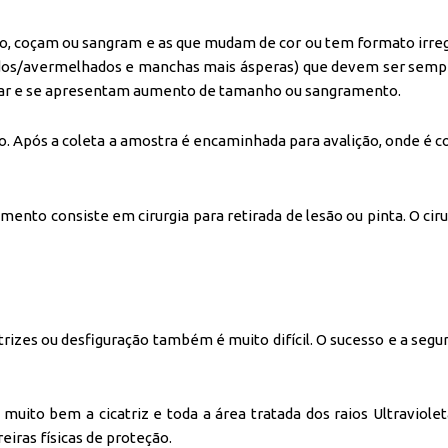
 coçam ou sangram e as que mudam de cor ou tem formato irregu
ados/avermelhados e manchas mais ásperas) que devem ser sempr
izar e se apresentam aumento de tamanho ou sangramento.
ão. Após a coleta a amostra é encaminhada para avalição, onde é 
mento consiste em cirurgia para retirada de lesão ou pinta. O cir
trizes ou desfiguração também é muito difícil. O sucesso e a s
muito bem a cicatriz e toda a área tratada dos raios Ultraviole
eiras físicas de proteção.