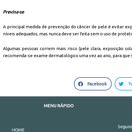
Previna-se
A principal medida de prevenção do câncer de pele é evitar exp
níveis adequados, mas nunca deve ser feita sem o uso de protetor
Algumas pessoas correm mais risco (pele clara, exposição sol
recomenda-se exame dermatológico uma vez ao ano, para que sej
S
S
Facebook
T
h
h
a
a
r
r
MENU RÁPIDO
e
e
o
o
n
n
Segund
HOME
f
t