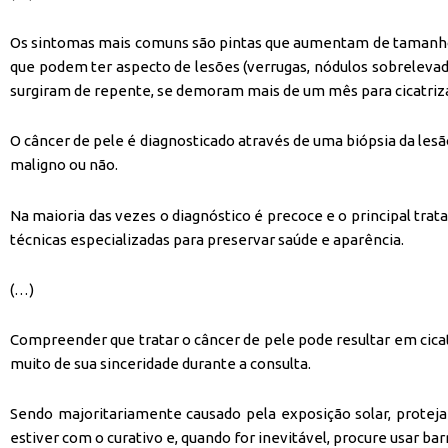
Os sintomas mais comuns são pintas que aumentam de tamanho,
que podem ter aspecto de lesões (verrugas, nódulos sobrelev
surgiram de repente, se demoram mais de um mês para cicatr
O câncer de pele é diagnosticado através de uma biópsia da les
maligno ou não.
Na maioria das vezes o diagnóstico é precoce e o principal trata
técnicas especializadas para preservar saúde e aparência.
(…)
Compreender que tratar o câncer de pele pode resultar em cica
muito de sua sinceridade durante a consulta.
Sendo majoritariamente causado pela exposição solar, proteja 
estiver com o curativo e, quando for inevitável, procure usar barr