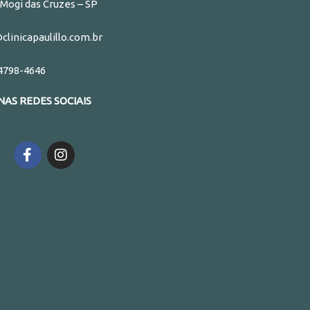
Mogi das Cruzes – SP
linicapaulillo.com.br
 4798-4646
NAS REDES SOCIAIS
F
I
a
n
c
s
e
t
b
a
o
g
o
r
k
a
m