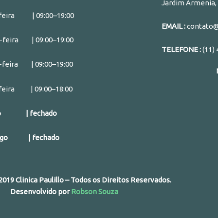
Jardim Armenia, 
i
h
m
feira | 09:00–19:00
n
a
a
EMAIL :
contato@c
k
t
i
-feira | 09:00–19:00
e
s
l
TELEFONE :
(11)
d
a
-feira | 09:00–19:00
i
p
n
p
feira | 09:00–18:00
do | fechado
ngo | fechado
019 Clinica Paulillo – Todos os Direitos Reservados.
Desenvolvido por
Robson Souza