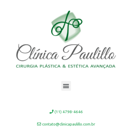
Ir
para
o
conteúdo
Menu
(11) 4798-4646
contato@clinicapaulillo.com.br