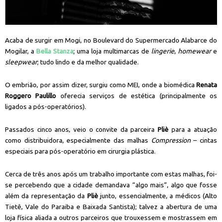
Acaba de surgir em Mogi, no Boulevard do Supermercado Alabarce do
Mogilar, a
Bella Stanza
; uma loja multimarcas de
lingerie
,
homewear
e
sleepwear
; tudo lindo e da melhor qualidade.
O embrião, por assim dizer, surgiu como MEI, onde a biomédica
Renata
Roggero Paulillo
oferecia serviços de estética (principalmente os
ligados a pós-operatórios).
Passados cinco anos, veio o convite da parceira
Pliè
para a atuação
como distribuidora, especialmente das malhas
Compression
– cintas
especiais para pós-operatório em cirurgia plástica.
Cerca de três anos após um trabalho importante com estas malhas, foi-
se percebendo que a cidade demandava “algo mais”, algo que fosse
além da representação da
Pliè
junto, essencialmente, a médicos (Alto
Tietê, Vale do Paraiba e Baixada Santista); talvez a abertura de uma
loja física aliada a outros parceiros que trouxessem e mostrassem em