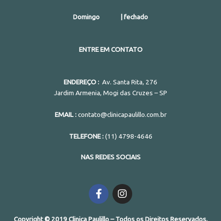
Domingo | fechado
ENTRE EM CONTATO
ENDEREÇO :
Av. Santa Rita, 276
Jardim Armenia, Mogi das Cruzes – SP
EMAIL :
contato@clinicapaulillo.com.br
TELEFONE :
(11) 4798-4646
NAS REDES SOCIAIS
F
I
a
n
c
s
e
t
Copyright © 2019 Clinica Paulillo – Todos os Direitos Reservados.