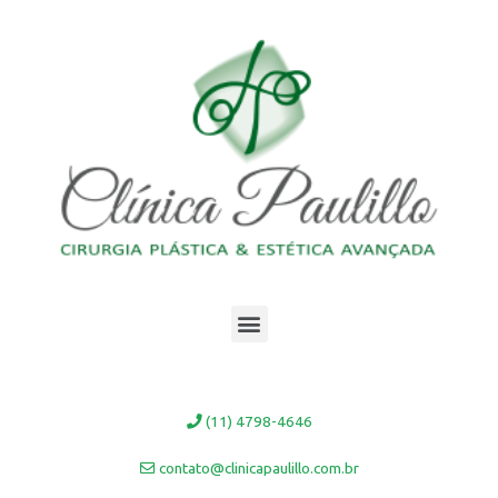
Ir
para
o
conteúdo
Menu
(11) 4798-4646
contato@clinicapaulillo.com.br