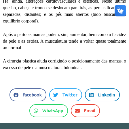
Há, ainda, alterações cardiovasculares e estéticas. Neste último
quesito, cabeça e tronco se deslocam para trás, as pernas ficam mais
separadas, distantes; e os pés mais abertos (tudo buscando o
equilíbrio corporal).
Após o parto as mamas podem, sim, aumentar; bem como a flacidez
da pele e as estrias. A musculatura tende a voltar quase totalmente
ao normal.
A cirurgia plástica ajuda corrigindo o posicionamento das mamas, o
excesso de pele e a musculatura abdominal.
S
S
S
Facebook
Twitter
LinkedIn
h
h
h
a
a
a
S
S
WhatsApp
Email
r
r
r
h
h
e
e
e
a
a
o
o
o
r
r