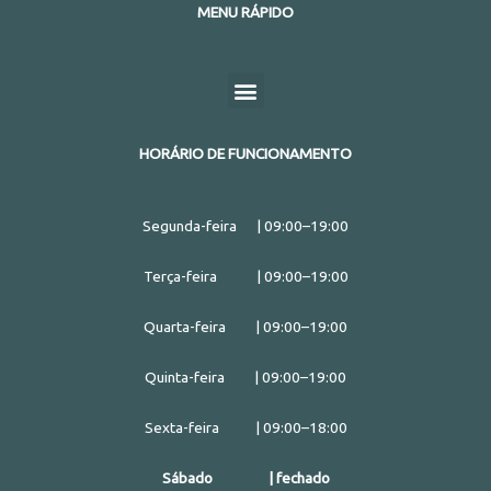
n
n
n
MENU RÁPIDO
e
e
f
t
l
o
o
a
w
i
n
n
Menu
c
i
n
w
e
e
t
k
h
m
b
t
e
a
a
o
e
d
HORÁRIO DE FUNCIONAMENTO
t
i
o
r
i
s
l
k
n
a
Segunda-feira | 09:00–19:00
p
p
Terça-feira | 09:00–19:00
Quarta-feira | 09:00–19:00
Quinta-feira | 09:00–19:00
Sexta-feira | 09:00–18:00
Sábado | fechado